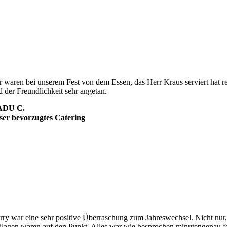
r waren bei unserem Fest von dem Essen, das Herr Kraus serviert hat r
d der Freundlichkeit sehr angetan.
ADU C.
ser bevorzugtes Catering
rry war eine sehr positive Überraschung zum Jahreswechsel. Nicht nur,
ilagen waren auf den Punkt. Alles war wie besprochen minutengenau fert