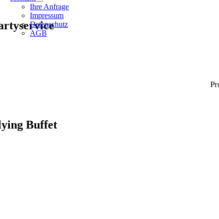
Ihre Anfrage
Impressum
artyservice
Datenschutz
AGB
Pr
lying Buffet