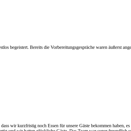
estlos begeistert. Bereits die Vorbereitungsgespräche waren äußerst a
 dass wir kurzfristig noch Essen für unsere Gäste bekommen haben, es
ig und wir hatten glückliche Gäste. Das Team war super freundlich und