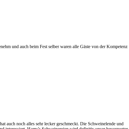
ngenehm und auch beim Fest selber waren alle Gäste von der Kompetenz
 hat auch noch alles sehr lecker geschmeckt. Die Schweinelende und
 interessiert. Harry’s Schweinereien wird definitiv unser bevorzugter