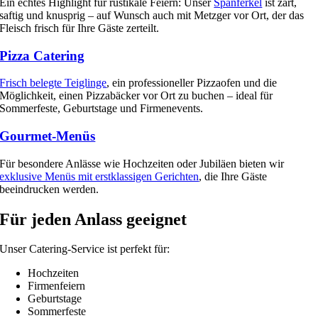
Ein echtes Highlight für rustikale Feiern: Unser
Spanferkel
ist zart,
saftig und knusprig – auf Wunsch auch mit Metzger vor Ort, der das
Fleisch frisch für Ihre Gäste zerteilt.
Pizza Catering
Frisch belegte Teiglinge
, ein professioneller Pizzaofen und die
Möglichkeit, einen Pizzabäcker vor Ort zu buchen – ideal für
Sommerfeste, Geburtstage und Firmenevents.
Gourmet-Menüs
Für besondere Anlässe wie Hochzeiten oder Jubiläen bieten wir
exklusive Menüs mit erstklassigen Gerichten
, die Ihre Gäste
beeindrucken werden.
Für jeden Anlass geeignet
Unser Catering-Service ist perfekt für:
Hochzeiten
Firmenfeiern
Geburtstage
Sommerfeste